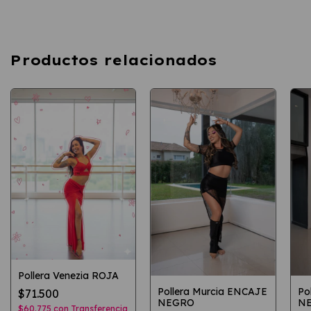
Productos relacionados
Pollera Venezia ROJA
Pollera Murcia ENCAJE
Po
$71.500
NEGRO
N
$60.775
con
Transferencia