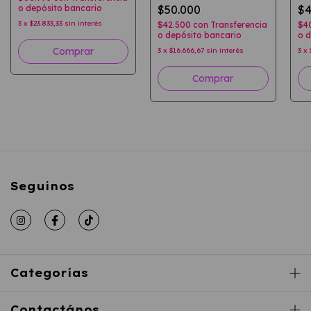
o depósito bancario
$50.000
$4
3
x
$23.833,33
sin interés
$42.500
con
Transferencia
$4
o depósito bancario
o d
Comprar
3
x
$16.666,67
sin interés
3
x
Comprar
Seguinos
Categorías
Contactános