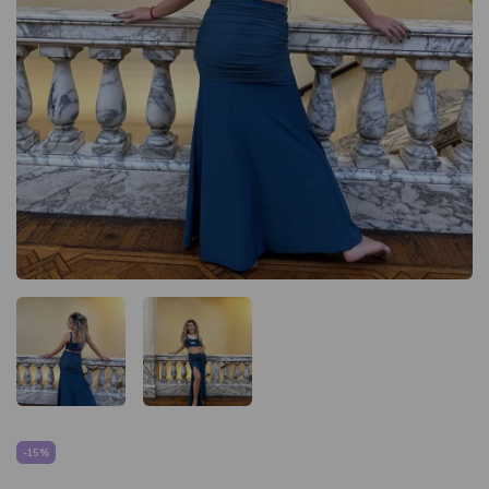
-
15
%