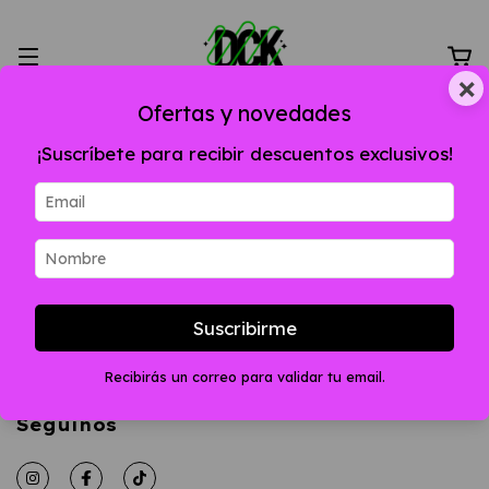
×
Ofertas y novedades
¡Suscríbete para recibir descuentos exclusivos!
Inicio
/
POLAINAS DOBLES
POLAINAS DOBLES
Suscribirme
No tenemos resultados para tu búsqueda. Por
favor, intentá con otros filtros.
Recibirás un correo para validar tu email.
Seguinos