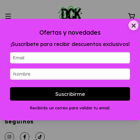
×
Ofertas y novedades
¡Suscríbete para recibir descuentos exclusivos!
Inicio
/
REMERAS
REMERAS
Suscribirme
No tenemos resultados para tu búsqueda. Por
favor, intentá con otros filtros.
Recibirás un correo para validar tu email.
Seguinos