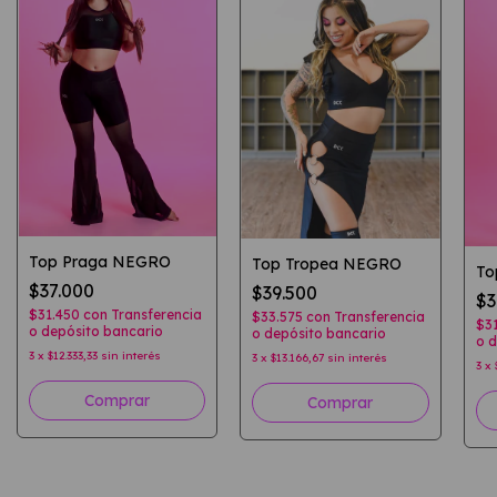
Top Praga NEGRO
Top Tropea NEGRO
To
$37.000
$39.500
$3
$31.450
con
Transferencia
$33.575
con
Transferencia
$3
o depósito bancario
o depósito bancario
o d
3
x
$12.333,33
sin interés
3
x
$13.166,67
sin interés
3
x
Comprar
Comprar