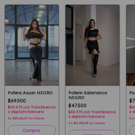
Pollera Asuan NEGRO
Pollerin Salamanca
Po
NEGRO
$69.500
$7
$47.500
$59.075
con
Transferencia
$6
o depósito bancario
o d
$40.375
con
Transferencia
o depósito bancario
3
x
$23.166,67
sin interés
3
x
3
x
$15.833,33
sin interés
Comprar