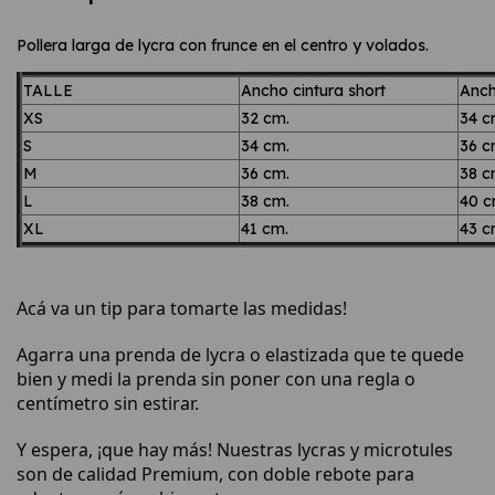
Pollera larga de lycra con frunce en el centro y volados.
TALLE
Ancho cintura short
Anch
XS
32 cm.
34 c
S
34 cm.
36 c
M
36 cm.
38 c
L
38 cm.
40 c
XL
41 cm.
43 c
Acá va un tip para tomarte las medidas!
Agarra una prenda de lycra o elastizada que te quede
bien y medi la prenda sin poner con una regla o
centímetro sin estirar.
Y espera, ¡que hay más! Nuestras lycras y microtules
son de calidad Premium, con doble rebote para